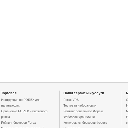
Торговля
Наши сервисы и услуги
M
Инструкция по FOREX для
Forex VPS
С
начинающих
Тестовая лаборатория
Н
Сравнение FOREX и биржевого
Рейтинг советников Форекс
М
рынка
Файловое хранилище
Я
Рейтинг брокеров Forex
Конкурсы от брокеров Форекс
с