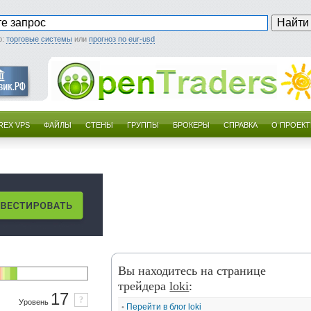
р:
торговые системы
или
прогноз по eur-usd
REX VPS
ФАЙЛЫ
СТЕНЫ
ГРУППЫ
БРОКЕРЫ
СПРАВКА
О ПРОЕКТ
Вы находитесь на странице
трейдера
loki
:
17
?
Уровень
Перейти в блог loki
•