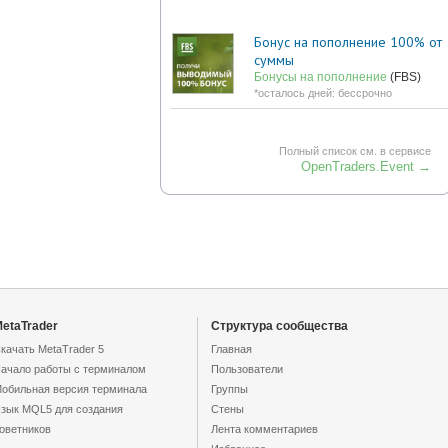
Бонус на пополнение 100% от
суммы
Бонусы на пополнение
(FBS)
*осталось дней: бессрочно
Полный список см. в сервисе
OpenTraders.Event →
etaTrader
Структура сообщества
качать MetaTrader 5
Главная
ачало работы с терминалом
Пользователи
обильная версия терминала
Группы
зык MQL5 для создания
Стены
оветников
Лента комментариев